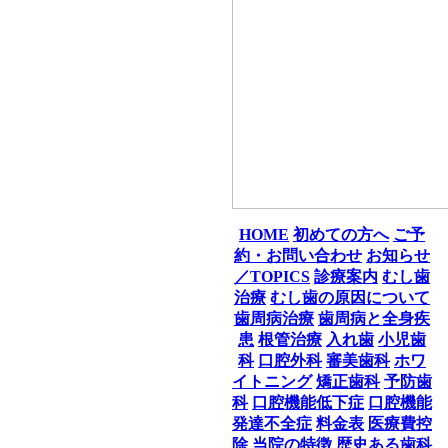
HOME
初めての方へ
ご予
約・お問い合わせ
お知らせ
／TOPICS
診療案内
むし歯
治療
むし歯の原因について
歯周病治療
歯周病と全身疾
患
根管治療
入れ歯
小児歯
科
口腔外科
審美歯科
ホワ
イトニング
矯正歯科
予防歯
科
口腔機能低下症
口腔機能
発達不全症
料金表
医療費控
除
当院の特徴
歴史ある歯科