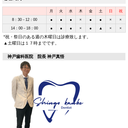
月
火
水
木
金
土
日
祝
8：30－12：00
●
●
●
×
●
●
×
×
14：00－18：00
●
●
●
×
●
▲
×
×
*祝・祭日のある週の木曜日は診療致します。
▲土曜日は１７時までです。
神戸歯科医院 院長 神戸真悟